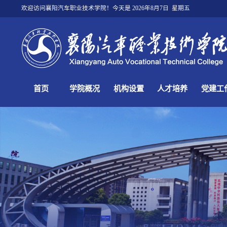
欢迎访问襄阳汽车职业技术学院！今天是
2026年8月7日 星期五
首页
学院概况
机构设置
人才培养
党建工