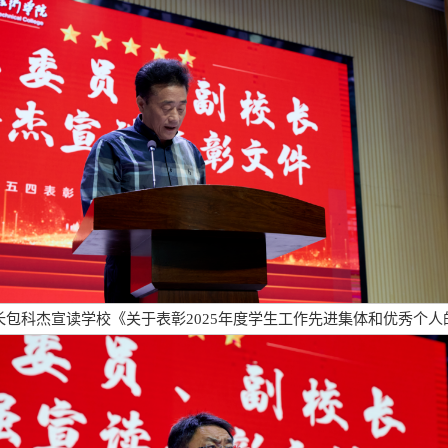
长包科杰宣读学校《关于表彰2025年度学生工作先进集体和优秀个人