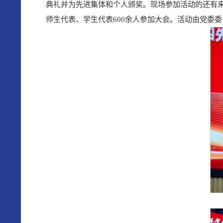
典礼并为先进集体和个人颁奖。现场参加活动的还有来
师生代表、学生代表600余人参加大会。活动由党委