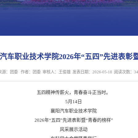
汽车职业技术学院2026年“五四”先进表彰
来源：团委 作者：团委 审核人：王俊雄 发表日期：2026-05-18 阅读次数：
3
五四精神传薪火，青春奋斗正当时。
5月14日
襄阳汽车职业技术学院
2026年“五四”先进表彰暨“青春的榜样”
风采展示活动