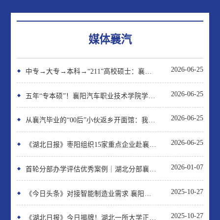
媒体襄汽
2026-06-25
中专→大专→本科→“211”高校硕士：襄阳小伙的“华丽逆袭路”
2026-06-25
五年“专本硕”！襄阳汽车职业技术学院学子的逆袭之路！
2026-06-25
从襄汽毕业的“00后”小伙返乡开面馆：我想让世界尝到“襄阳味道”
2026-06-25
《湖北日报》枣阳组织15家重点企业赴襄阳汽车职业技术学院招贤纳才
2026-01-07
首轮分部办学评估优秀案例｜湖北分部襄阳市开放大学“三位一体”贯通融通赋能
2025-10-27
《今日头条》对接智能制造业需求 襄阳汽车职院人才培养跑出“加速度”
2025-10-27
《湖北日报》今日揭牌！湖北一所大学正式更名