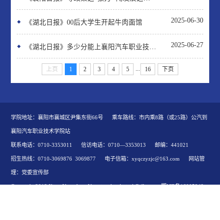
2025-06-30
《湖北日报》00后大学生开起牛肉面馆
2025-06-27
《湖北日报》多少分能上襄阳汽车职业技术学院？
...
上页
1
2
3
4
5
16
下页
学院地址：襄阳市襄城区尹集东街66号 乘车路线：市内乘8路（或25路）公汽到
襄阳汽车职业技术学院站
联系电话：0710-3353011 信访电话：0710—3353013 邮编：441021
招生热线：0710-3069876 3069877 电子信箱：xyqczyzjc@163.com 网站管
理：党委宣传部
Copyright 2018 XiangYang Auto Vocational technical College 鄂ICP备16005949
号