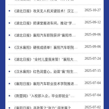
2025-10-27
《湖北日报》攻关无人机关键技术！汉江流域低空经济产教融合共同体在襄阳成立
2025-09-12
《湖北日报》把课堂搬进车间，推动“学用结合”！枣阳汽车产业学院揭牌成立
2025-09-06
《湖北日报》襄阳汽车职院获评“襄阳市教育工作先进集体”
2025-09-06
《汉水襄阳》硬核成绩单！襄阳汽车职院在2025教育部赛事中斩获3银3铜
2025-07-24
《湖北日报》“全村儿童我来管！”襄阳大学生喊话走红后本人回应
2025-07-15
《汉水襄阳》红色润童心，幼苗“襄“阳生 ——襄阳汽院开展2025年暑期“三下
2025-07-04
《襄阳日报》襄阳汽车职业技术学院推进思政课创新实践
2025-07-04
《荆楚网》“入校即入企，毕业即就业” 襄阳校地联合设产业学院
2025-07-02
《襄阳日报》寻政策之“张力” 闯发展之新径——襄阳汽车职业技术学院县域产