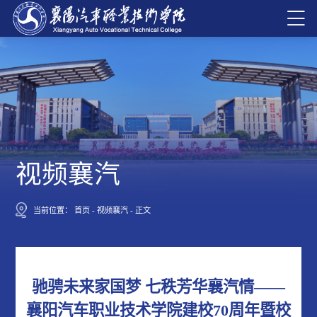
视频襄汽
当前位置：
首页
-
视频襄汽
-
正文
驰骋未来家国梦 七秩芳华襄汽情——
襄阳汽车职业技术学院建校70周年暨校