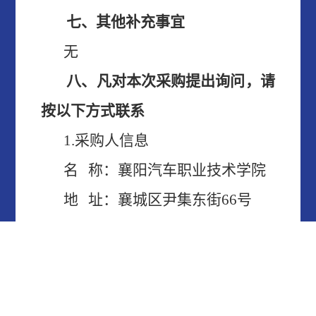
七、其他补充事宜
无
八、凡对本次采购提出询问，请
按以下方式联系
1.采购人信息
名
称：襄阳
汽车职业技术
学院
地
址：
襄城区尹集东街
6
6号
项目联系人：
汤老师
联系方式：
13597526600