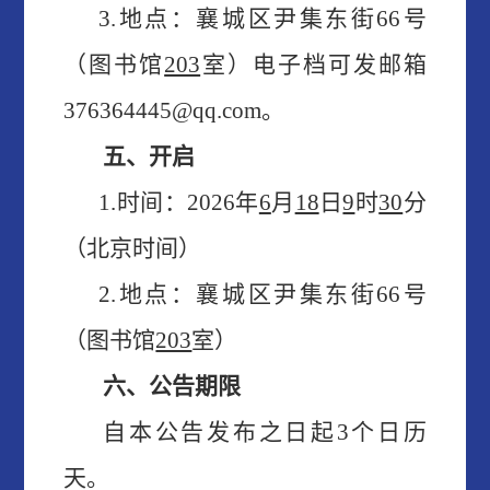
3.地点：
襄城区尹集东街
6
6号
（
图书馆
203
室）
电子档可发邮箱
376364445@qq.com。
五、开启
1.时间：
2026
年
6
月
18
日
9
时
30
分
（北京时间）
2.地点：
襄城区尹集东街
6
6号
（
图书馆
203
室）
六、公告期限
自本公告发布之日起
3个
日历
天
。