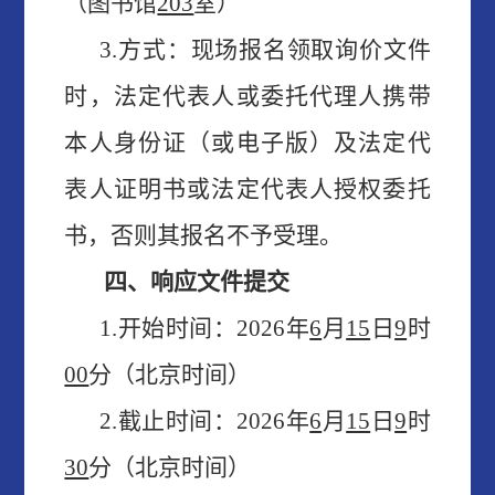
（
图书馆
203
室）
3.方式：现场报名领取询价文件
时，法定代表人或委托代理人携带
本人身份证（或电子版）
及
法定代
表人证明书或法定代表人授权委托
书，否则其报名不予受理。
四、响应文件提交
1.开始时间：
2026
年
6
月
15
日
9
时
00
分（北京时间）
2.截止时间：
2026
年
6
月
15
日
9
时
30
分（北京时间）