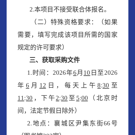
2
.
本项目不接受联合体报名。
（
二
）
特殊资格要求：（如果
需要，填写完成该项目所需的国家
规定的许可要求）
三、获取采购文件
1.时间：
2026
年
6
月
10
日至
2026
年
6
月
12
日，每天上午
8
:
30
至
11
:
30
，下午
2
:
30
至
5
:
00
（北京时
间，法定节假日除外）
2.地点：襄
城区尹集东街
6
6号