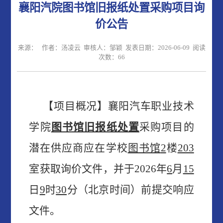
襄阳汽院图书馆旧报纸处置采购项目询
价公告
来源： 作者：汤凌云 审核人：邹颖 发表日期：2026-06-09 阅读
次数：
66
【项目概况】襄阳
汽车职业技术
学院
图书馆旧报纸处置
采购项目
的
潜在供应商应在
学校
图书馆
2
楼
203
室获取
询价
文件，并于
2026
年
6
月
15
日
9
时
30
分（北京时间）前提交响应
文件。