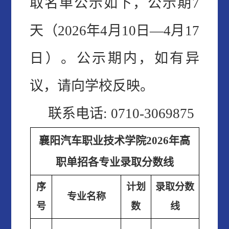
取名单公示如下，公示期
7
天（202
6
年
4月
10
日
—4月1
7
日）。公示期内，如有异
议，请向学校反映。
联系电话
:
0710-3069875
襄阳汽车职业技术学院
2026年高
职单招
各专业录取分数线
序
计划
录取分数
专业名称
号
数
线