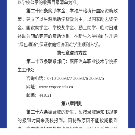
以学校公示的收费目录清单为准。
第二十四条
奖助学金：学校严格执行国家资助政
策，建立了以生源地助学贷款为主，以国家励志奖学
金、国家助学金、学校奖学金、勤工助学、临时困难
补助为辅的完善的资助体系。在新生入学报到时开通
“绿色通道”,保证家庭经济困难学生顺利入学。
第
七
章
咨询方式
第
二十
五
条
联系部门：襄阳汽车职业技术学院招
生工作处
咨询电话：0710-3069877 3069876 3069875
网址：www.xyqczy.edu.cn
邮编：441021
第
八
章
附则
第
二十
六
条
被录取的新生，须按录取通知书规定
的报到时间来我校报到。因特殊原因不能按期报到
者，应向我校招生处提出请假申请，经同意后方可延