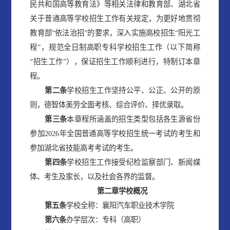
民共和国高等教育法》等相关法律和教育部、湖北省
关于普通高等学校招生工作有关规定，为更好地贯彻
教育部“依法治招”的要求，深入实施高校招生“阳光工
程”，规范全日制高职专科学校招生工作（以下简称
“招生工作”），保证招生工作顺利进行，特制订本章
程。
第二条
学校招生工作坚持公平、公正、公开的原
则，德智体美劳全面考核、综合评价、择优录取。
第三条
本章程所涵盖的招生类型包括各生源省份
参加2026年全国普通高等学校招生统一考试的考生和
参加湖北省技能高考考试的考生。
第四条
学校招生工作接受纪检监察部门、新闻媒
体、考生及家长，以及社会各界的监督。
第二章
学
校
概况
第
五
条
学校全称：襄阳汽车职业技术学院
第
六
条
办学层次：专科（高职）