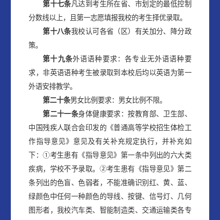
第
十
七
条
凡达到考生所在省、市划定的最低控制
分数线以上，且第一志愿填报我校的考生择优录取。
第十
八
条
我校认可各省（区）有关加分、降分政
策。
第十
九
条
外语语种要求：各专业无外语语种要
求，非英语语种考生被录取到本校后均以英语为第一
外语安排教学。
第
二十
条
男女比例要求：男女比例不限。
第
二十一
条
身体健康要求：按教育部、卫生部、
中国残疾人联合会印发的《普通高等学校招生体检工
作指导意见》意见及有关补充规定执行，并补充如
下：①考生患有《指导意见》第一条中列出的六大类
疾病，学校不予录取。②考生患有《指导意见》第二
条列出的色盲、色弱者，不能准确识别红、黄、蓝、
绿颜色中任何一种颜色的导线、按键、信号灯、几何
图形者，我校汽车类、智能制造类、交通运输类各专