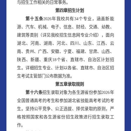
与招生工作相关的日常事务。
第
四
章
招生计划
第
十
五
条
2026年我校共有34个专业，涵盖新能
源、汽车、机械、电子、信息、财经、交通、幼教、
建筑等类别（详见我校招生信息网专业介绍），面向
湖北、河南、湖南、河北、四川、山东、江西、云
南、贵州、广西、安徽、宁夏、福建、甘肃、山西、
陕西、新疆、重庆18个省、直辖市、自治区计划招
生。详细招生专业、计划以各省、直辖市、自治区招
生考试主管部门公布数据为准。
第
五
章
录取规则
第十六条
招生录取对象为各生源省份参加2026年
全国普通高考的考生和参加湖北省技能高考考试的考
生。坚持公平竞争、公正选拔、择优录取的原则，严
格按照国家和各生源省份招生政策进行招生录取工
作。