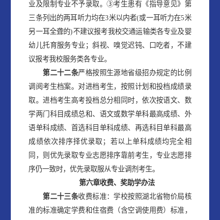
业及限制专业不予录取。③考生患有《指导意见》第
三条列出的两耳听力均在3米以内者(或一耳听力在5米
另一耳全聋的)不建议报考我校交通运输类各专业及婴
幼儿托育服务专业；斜视、嗅觉迟钝、口吃者，不建
议报考我校服务类各专业。
第
二十二
条
严格按照生源地省级招办规定的比例
调阅考生档案。对进档考生，按照计划和投档成绩录
取。进档考生高考投档总分相同时，依次按语文、数
学两门科目成绩总和、语文或数学单科最高成绩、外
语单科成绩、首选科目单科成绩、再选科目单科最高
成绩依次排序择优录取；若以上单科成绩均完全相
同，则优先录取专业志愿排序靠前考生，专业志愿排
序仍一致时，优先录取服从专业调剂考生。
第
六
章
收费、奖助学办法
第
二十三
条
收费标准：学校按照湖北省物价局核
准的标准确定学费和住宿费（含空调使用费）标准，