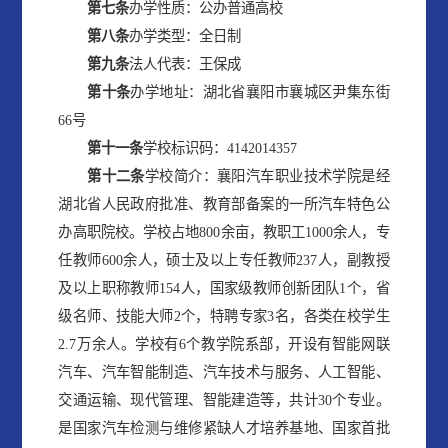
第
七
条
办学性质：公办普通高校
第八条
办学类型：全日制
第九条
法人代表：王保成
第十条
办学地址：湖北省襄阳市襄城区尹集东街
66号
第十一条
学校标识码：4142014357
第十二条
学校简介：襄阳汽车职业技术学院是经
湖北省人民政府批准、教育部备案的一所汽车特色公
办高职院校。学校占地800余亩，教职⼯1000余⼈，专
任教师600余人，硕士及以上专任教师237人，副教授
及以上职称教师154人，国家级教师创新团队1个，省
级名师、技能大师2个，特聘专家3名，各类在校学生
2.7万余人。学校有6个教学院系部，开设有智能网联
汽车、汽车智能制造、汽车技术与服务、人工智能、
交通运输、现代管理、智能建造等，共计30个专业。
是国家汽车检测与维修紧缺人才培养基地、国家首批